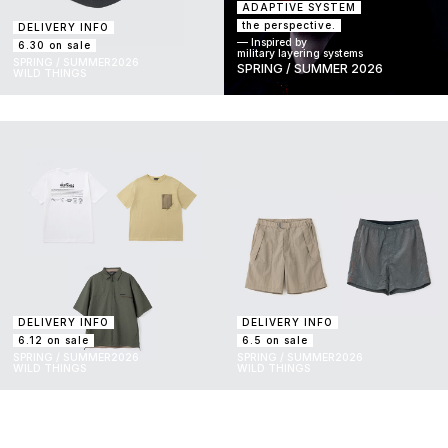
ADAPTIVE SYSTEM
the perspective.
DELIVERY INFO
— Inspired by
6.30 on sale
military layering systems
SPRING / SUMMER2026
SPRING / SUMMER 2026
WILD THINGS
DELIVERY INFO
DELIVERY INFO
6.12 on sale
6.5 on sale
SPRING / SUMMER2026
SPRING / SUMMER2026
WILD THINGS
WILD THINGS