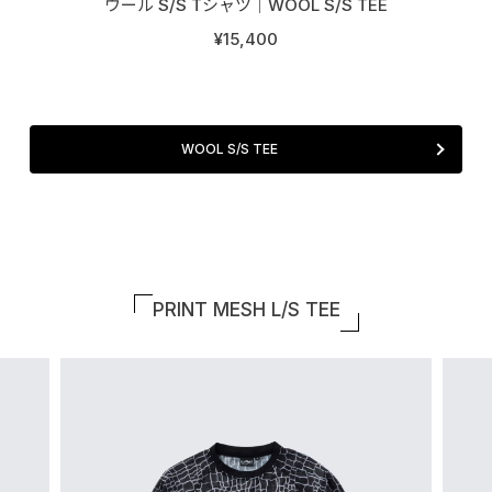
ウール S/S Tシャツ│WOOL S/S TEE
¥15,400
WOOL S/S TEE
PRINT MESH L/S TEE