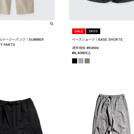
SALE
26SS
ルイージーパンツ│SUMMER
ベースショーツ│BASE SHORTS
SY PANTS
通常価格
¥
9,900
¥
6,930
税込