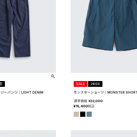
定
SALE
26SS
ジーパンツ│LIGHT DENIM
モンスターショーツ│MONSTER SHOR
通常価格
¥
22,000
¥
15,400
税込