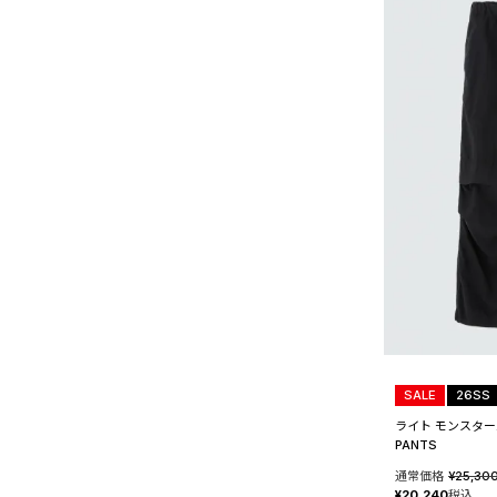
SALE
26SS
ライト モンスターパ
PANTS
通常価格
¥
25,30
¥
20,240
税込