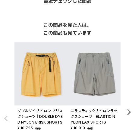
最近チェックした商品
この商品を見た人は、
この商品も見ています
ダブルダイ ナイロン ブリス
エラスティックナイロンラッ
トレー
クショーツ│DOUBLE DYE
クスショーツ│ELASTIC N
AININ
D NYLON BRISK SHORTS
YLON LAX SHORTS
¥
12,3
¥
10,725
¥
10,010
（税込）
（税込）