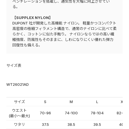
ベンチレーションを搭載し、通気性を大幅に向上させてい
る。
【SUPPLEX NYLON】
DUPONT 社が開発した高機能 ナイロン。 軽量かつコンパクト
高密度の極細フィラメント構造で、通常のナイロンに比べて柔
らかく、コットンに似た手触り。 ナイロンならではの高い繊
維強度、防風性もそのままに、しわになりにくい優れた弾力
回復性も備える。
サイズ表
WT26021AD
サイズ
S
M
L
XL
ウエスト
70-96
74-100
78-104
82-10
(最小～最大)
ワタリ
37.5
38.5
39.5
40.5