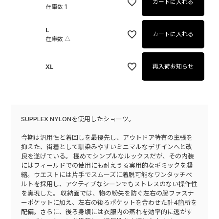
カートに入れる
在庫数
1
L
カートに入れる
在庫数
△
XL
再入荷お知らせ
SUPPLEX NYLONを使用したショーツ。
今期は汎用性と着回しを最優先し、アウトドア特有の主張を
抑えた、街着として馴染みやすいミニマルなデザインへと改
良を遂げている。 極めてシンプルなルックスだが、その内装
にはフィールドでの使用にも耐えうる実用的なギミックを凝
縮。ウエストには片手でスムーズに着脱可能なワンタッチベ
ルトを採用し、アクティブなシーンでもストレスのない操作性
を実現した。 収納面では、物の紛失を防ぐ左右の脇ファスナ
ーポケットに加え、左右の後ろポケットを合わせた計4箇所を
配備。さらに、後ろ身頃には衣服内の蒸れを効率的に逃がす