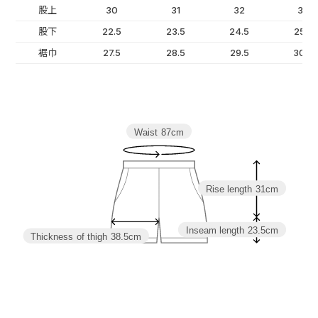
股上
30
31
32
33
股下
22.5
23.5
24.5
25.5
裾巾
27.5
28.5
29.5
30.5
Waist
87cm
Rise length
31cm
Inseam length
23.5cm
Thickness of thigh
38.5cm