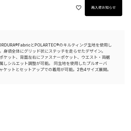
再入荷お知らせ
DURA®FabricとPOLARTEC®のキルティング生地を使用し
。身頃全体にグリッド状にステッチを走らせたデザイン。
ポケット、背面左右にファスナーポケット、ウエスト・両裾
属しシルエット調整が可能。 同生地を使用したプルオーバ
ャケットとセットアップでの着用が可能。2色4サイズ展開。