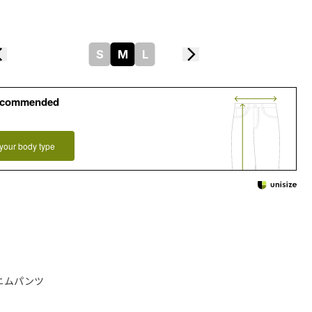
S
M
L
ecommended
your body type
ニムパンツ