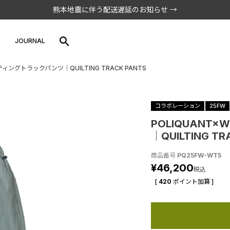
熊本地震に伴う配送遅延のお知らせ →
S
JOURNAL
キルティングトラックパンツ│QUILTING TRACK PANTS
コラボレーション
25FW
POLIQUANT×
│QUILTING TR
商品番号
PQ25FW-WT5
¥
46,200
税込
[
420
ポイント加算 ]