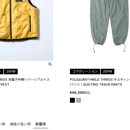
ン
25FW
コラボレーション
25FW
 THINGS 光電子中綿リバーシブルベス
POLIQUANT×WILD THINGS キルテ
 VEST
パンツ│QUILTING TRACK PANTS
¥
46,200
税込
い順
価格が高い順
新着順