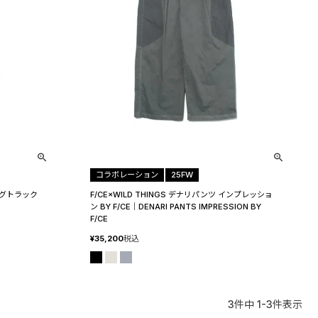
コラボレーション
25FW
ィングトラック
F/CE×WILD THINGS デナリパンツ インプレッショ
ン BY F/CE│DENARI PANTS IMPRESSION BY
F/CE
¥
35,200
税込
3
件中
1
-
3
件表示