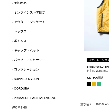
- 予約商品
- オンラインストア限定
- アウター・ジャケット
- トップス
- ボトムス
- キャップ・ハット
- バッグ・アクセサリー
コラボレーショ
BRING×WILD
- コラボレーション
ト│REVERSIBLE
¥
27,500
税込
- SUPPLEX NYLON
- CORDURA
- PRIMALOFT ACTIVE EVOLVE
価格が安
並び替え
WOMENS