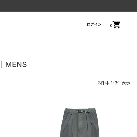
ログイン
0
N│MENS
3
件中
1
-
3
件表示