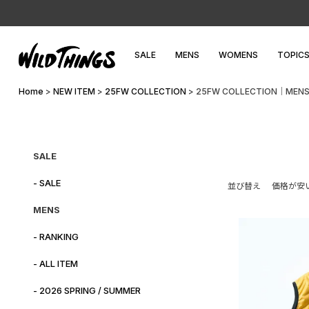
SALE
MENS
WOMENS
TOPIC
Home
NEW ITEM
25FW COLLECTION
25FW COLLECTION│MEN
SALE
- SALE
価格が安
並び替え
MENS
- RANKING
- ALL ITEM
- 2026 SPRING / SUMMER