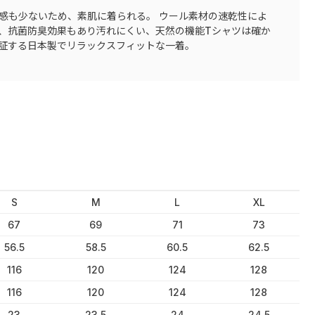
感も少ないため、素肌に着られる。 ウール素材の速乾性によ
、抗菌防臭効果もあり汚れにくい、天然の機能Tシャツは確か
証する日本製でリラックスフィットな一着。
S
M
L
XL
67
69
71
73
56.5
58.5
60.5
62.5
116
120
124
128
116
120
124
128
23
23.5
24
24.5