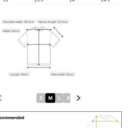
Sleeve length
23.5cm
Shoulder width
58.5cm
Width
60cm
Length
69cm
Hem width
60cm
S
M
L
XL
ecommended