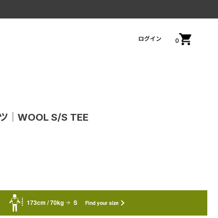
ログイン
0
ツ│WOOL S/S TEE
173cm / 70kg
S
Find your size