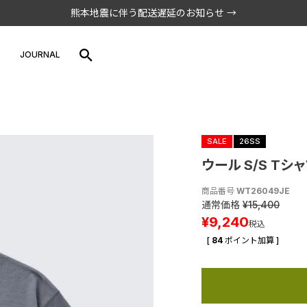
熊本地震に伴う配送遅延のお知らせ →
S
JOURNAL
SALE
26SS
ウール S/S Tシャ
商品番号
WT26049JE
通常価格
¥
15,400
¥
9,240
税込
[
84
ポイント加算 ]