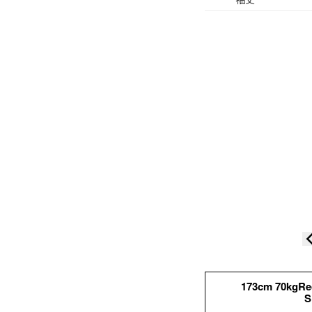
173cm 70kgR
S