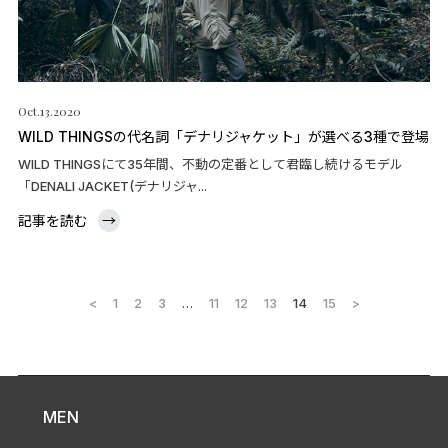
Oct.13.2020
WILD THINGSの代名詞「デナリジャケット」が選べる3種で登場
WILD THINGSにて35年間、不動の定番として君臨し続けるモデル
「DENALI JACKET(デナリジャ...
記事を読む
→
<
1
2
3
…
11
12
13
14
15
>
MEN