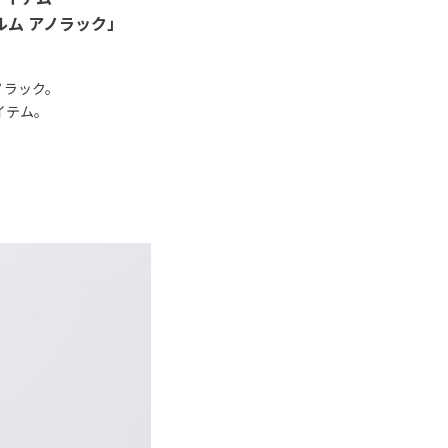
ルム アノラック」
アノラック。
イテム。