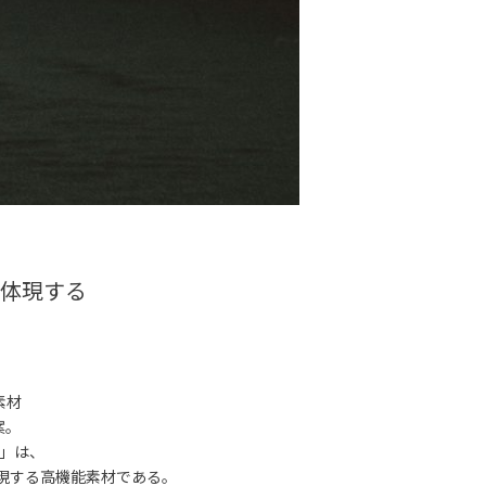
」を体現する
素材
案。
H」は、
」を体現する高機能素材である。