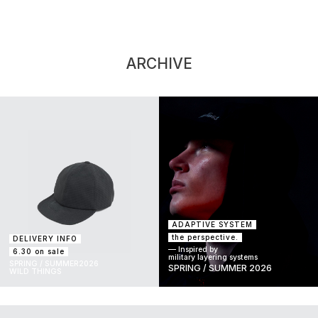
ARCHIVE
ADAPTIVE SYSTEM
the perspective.
DELIVERY INFO
— Inspired by
6.30 on sale
military layering systems
SPRING / SUMMER2026
SPRING / SUMMER 2026
WILD THINGS