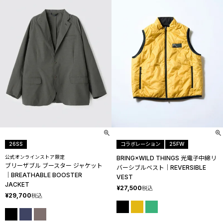
26SS
コラボレーション
25FW
公式オンラインストア限定
BRING×WILD THINGS 光電子中綿リ
ブリーザブル ブースター ジャケット
バーシブルベスト│REVERSIBLE
│BREATHABLE BOOSTER
VEST
JACKET
¥
27,500
税込
¥
29,700
税込