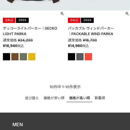
SALE
26SS
SALE
26SS
ゲッコーライトパーカー│GECKO
パッカブル ウィンドパーカー
LIGHT PARKA
│PACKABLE WIND PARKA
通常価格
¥
24,200
通常価格
¥
18,700
¥
16,940
¥
14,960
税込
税込
10
件中
1
-
10
件表示
価格が安い順
価格が高い順
新着順
並び替え
MEN