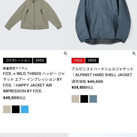
コラボレーション
26SS
SALE
26SS
数量限定アイテム
アルピニストハードシェルジャケット
F/CE. × WILD THINGS ハッピー ジャ
│ALPINIST HARD SHELL JACKET
ケット エアー インプレッション BY
通常価格
¥
49,500
F/CE.│HAPPY JACKET AIR
¥
34,650
税込
IMPRESSION BY F/CE.
¥
49,500
税込