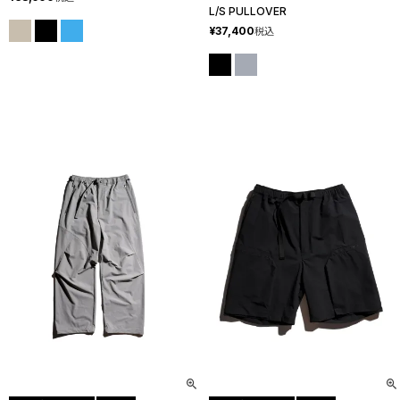
L/S PULLOVER
¥
37,400
税込