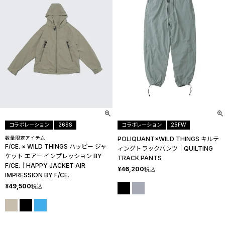
コラボレーション
26SS
コラボレーション
25FW
数量限定アイテム
POLIQUANT×WILD THINGS キルテ
F/CE. × WILD THINGS ハッピー ジャ
ィングトラックパンツ│QUILTING
ケット エアー インプレッション BY
TRACK PANTS
F/CE.│HAPPY JACKET AIR
¥
46,200
税込
IMPRESSION BY F/CE.
¥
49,500
税込