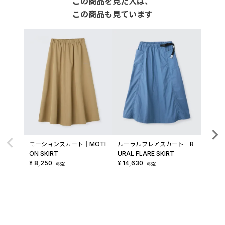
この商品を見た人は、
この商品も見ています
モーションスカート│MOTI
ルーラルフレアスカート│R
ウール 
ON SKIRT
URAL FLARE SKIRT
L S/S 
¥
8,250
¥
14,630
¥
9,2
（税込）
（税込）