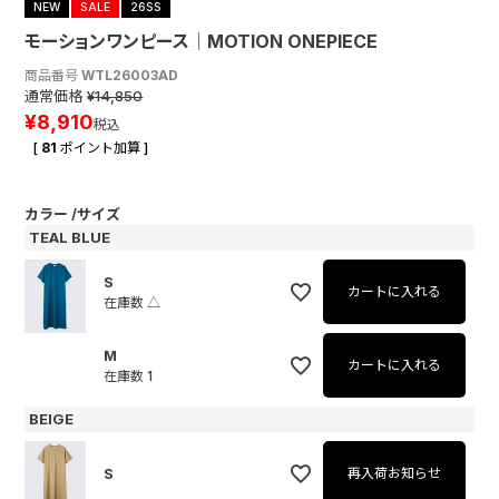
NEW
SALE
26SS
モーションワンピース│MOTION ONEPIECE
商品番号
WTL26003AD
通常価格
¥
14,850
¥
8,910
税込
[
81
ポイント加算 ]
カラー
サイズ
TEAL BLUE
S
カートに入れる
在庫数
△
M
カートに入れる
在庫数
1
BEIGE
S
再入荷お知らせ