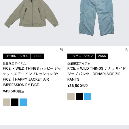
コラボレーション
26SS
コラボレーション
26SS
数量限定アイテム
数量限定アイテム
F/CE. × WILD THINGS ハッピー ジャ
F/CE. × WILD THINGS デナリ サイド
ケット エアー インプレッション BY
ジップ パンツ│DENARI SIDE ZIP
F/CE.│HAPPY JACKET AIR
PANTS
IMPRESSION BY F/CE.
¥
38,500
税込
¥
49,500
税込