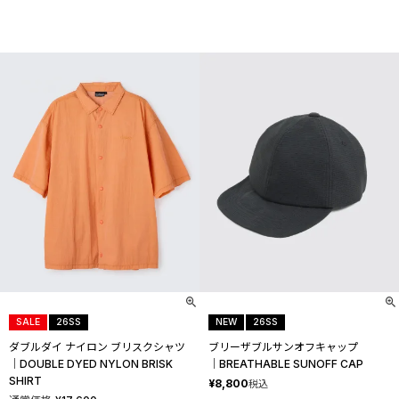
SALE
26SS
NEW
26SS
ダブルダイ ナイロン ブリスクシャツ
ブリーザブルサンオフキャップ
│DOUBLE DYED NYLON BRISK
│BREATHABLE SUNOFF CAP
SHIRT
¥
8,800
税込