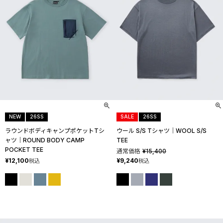
NEW
26SS
SALE
26SS
ラウンドボディキャンプポケットTシ
ウール S/S Tシャツ│WOOL S/S
ャツ│ROUND BODY CAMP
TEE
POCKET TEE
通常価格
¥
15,400
¥
12,100
¥
9,240
税込
税込