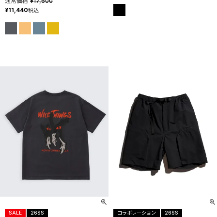
通常価格
¥
17,600
¥
11,440
税込
SALE
26SS
コラボレーション
26SS