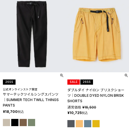
26SS
SALE
26SS
公式オンラインストア限定
ダブルダイ ナイロン ブリスクショー
サマーテックツイルシングスパンツ
ツ│DOUBLE DYED NYLON BRISK
│SUMMER TECH TWILL THINGS
SHORTS
PANTS
通常価格
¥
16,500
¥
18,700
税込
¥
10,725
税込