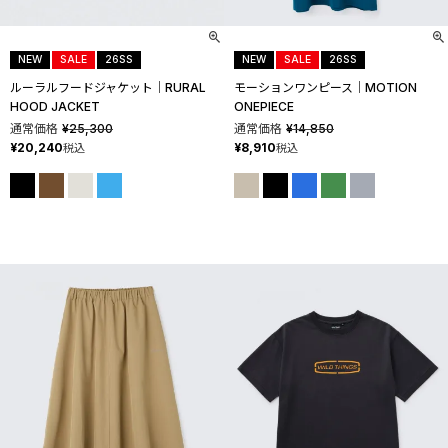
NEW
SALE
26SS
NEW
SALE
26SS
ルーラルフードジャケット│RURAL
モーションワンピース│MOTION
HOOD JACKET
ONEPIECE
通常価格
¥
25,300
通常価格
¥
14,850
¥
20,240
¥
8,910
税込
税込