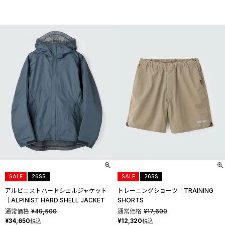
SALE
26SS
SALE
26SS
アルピニストハードシェルジャケット
トレーニングショーツ│TRAINING
│ALPINIST HARD SHELL JACKET
SHORTS
通常価格
¥
49,500
通常価格
¥
17,600
¥
34,650
¥
12,320
税込
税込