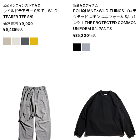
公式オンラインストア限定
数量限定アイテム
ワイルドテアラー S/S T│WILD-
POLIQUANT×WILD THINGS プロテ
TEARER TEE S/S
クテッド コモン ユニフォーム S/L パ
ンツ│THE PROTECTED COMMON
通常価格
¥
9,900
UNIFORM S/L PANTS
¥
6,435
税込
¥
35,200
税込