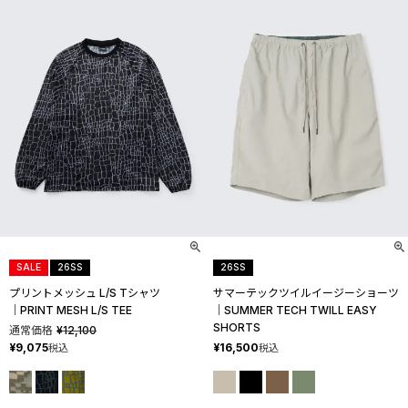
SALE
26SS
26SS
プリントメッシュ L/S Tシャツ
サマーテックツイルイージーショーツ
│PRINT MESH L/S TEE
│SUMMER TECH TWILL EASY
SHORTS
通常価格
¥
12,100
¥
9,075
¥
16,500
税込
税込