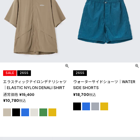
SALE
26SS
26SS
エラスティックナイロンデナリシャツ
ウォーターサイドショーツ│WATER
│ELASTIC NYLON DENALI SHIRT
SIDE SHORTS
通常価格
¥
15,400
¥
18,700
税込
¥
10,780
税込