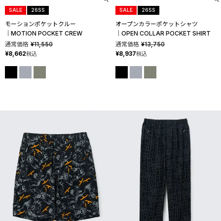
SALE
26SS
SALE
26SS
モーションポケットクルー
オープンカラーポケットシャツ
│MOTION POCKET CREW
│OPEN COLLAR POCKET SHIRT
通常価格
¥
11,550
通常価格
¥
13,750
¥
8,662
¥
8,937
税込
税込