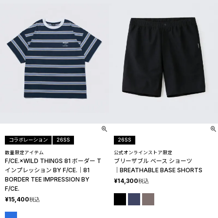
コラボレーション
26SS
26SS
数量限定アイテム
公式オンラインストア限定
F/CE.×WILD THINGS 81 ボーダー T
ブリーザブル ベース ショーツ
インプレッション BY F/CE.│81
│BREATHABLE BASE SHORTS
BORDER TEE IMPRESSION BY
¥
14,300
税込
F/CE.
¥
15,400
税込