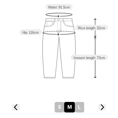
Waist
91.5cm
Rise length
32cm
Hip
116cm
Inseam length
73cm
S
M
L