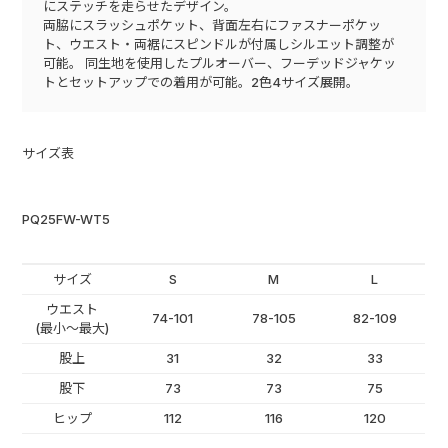
にステッチを走らせたデザイン。
両脇にスラッシュポケット、背面左右にファスナーポケッ
ト、ウエスト・両裾にスピンドルが付属しシルエット調整が
可能。 同生地を使用したプルオーバー、フーデッドジャケッ
トとセットアップでの着用が可能。2色4サイズ展開。
サイズ表
PQ25FW-WT5
サイズ
S
M
L
ウエスト
74-101
78-105
82-109
(最小～最大)
股上
31
32
33
股下
73
73
75
ヒップ
112
116
120