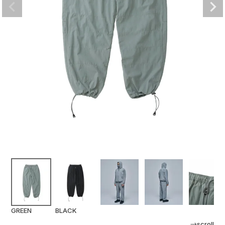
GREEN
BLACK
→scroll