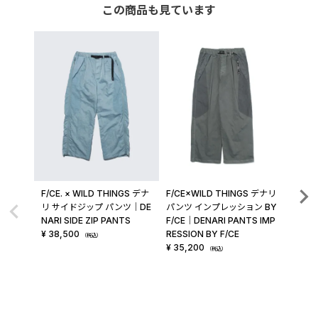
この商品も見ています
F/CE. × WILD THINGS デナ
F/CE×WILD THINGS デナリ
POLI
リ サイドジップ パンツ│DE
パンツ インプレッション BY
S P
NARI SIDE ZIP PANTS
F/CE│DENARI PANTS IMP
E PMC
¥
38,500
RESSION BY F/CE
¥
37,
（税込）
¥
35,200
（税込）