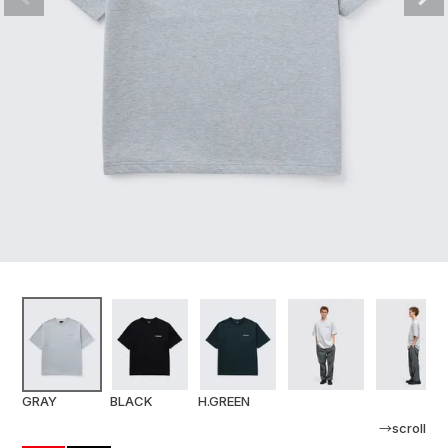
GRAY
BLACK
H.GREEN
→scroll