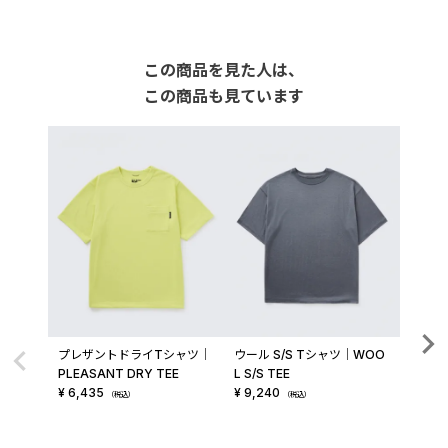
この商品を見た人は、
この商品も見ています
プレザントドライTシャツ│
ウール S/S Tシャツ│WOO
ラウン
PLEASANT DRY TEE
L S/S TEE
│ROU
¥
6,435
¥
9,240
¥
6,16
（税込）
（税込）