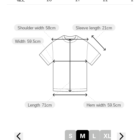
Sleeve length
21cm
Shoulder width
58cm
Width
59.5cm
Length
71cm
Hem width
59.5cm
S
M
L
XL