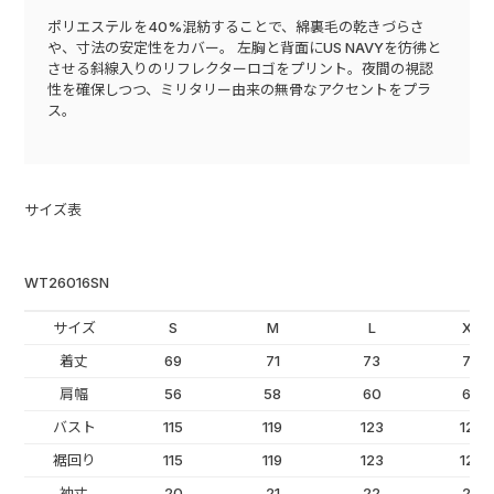
ポリエステルを40%混紡することで、綿裏毛の乾きづらさ
や、寸法の安定性をカバー。 左胸と背面にUS NAVYを彷彿と
させる斜線入りのリフレクターロゴをプリント。夜間の視認
性を確保しつつ、ミリタリー由来の無骨なアクセントをプラ
ス。
サイズ表
WT26016SN
サイズ
S
M
L
XL
着丈
69
71
73
75
肩幅
56
58
60
62
バスト
115
119
123
127
裾回り
115
119
123
127
袖丈
20
21
22
23