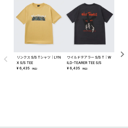
リンクス S/S Tシャツ│LYN
ワイルドテアラー S/S T│W
WTター
X S/S TEE
ILD-TEARER TEE S/S
│WT T
¥
6,435
¥
6,435
¥
7,42
（税込）
（税込）