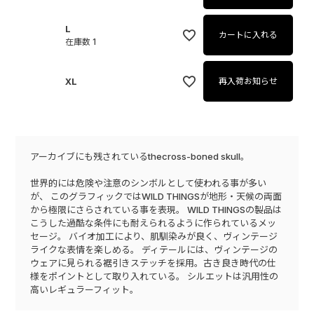
L
カートに入れる
在庫数
1
XL
再入荷お知らせ
アーカイブにも残されているthecross-boned skull。
世界的には危険や注意のシンボルとして使われる事が多い
が、 このグラフィックではWILD THINGSが地形・天候の両面
から極限にさらされている事を表現。 WILD THINGSの製品は
こうした過酷な条件にも耐えられるように作られているメッ
セージ。 バイオ加工により、肌馴染みが良く、ヴィンテージ
ライクな表情を楽しめる。 ディテールには、ヴィンテージの
ウェアに見られる裾引きステッチを採用。古き良き時代の仕
様をポイントとして取り入れている。 シルエットは汎用性の
高いレギュラーフィット。