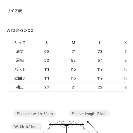
サイズ表
WT261-32-Q2
サイズ
S
M
L
XL
着丈
69
71
73
75
肩幅
50
52
54
56
バスト
111
115
119
123
裾回り
111
115
119
123
袖丈
20
21
22
23
Sleeve length
21cm
Shoulder width
52cm
Width
57.5cm