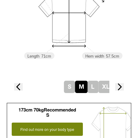
Length
71cm
Hem width
57.5cm
S
M
L
XL
173cm 70kgRecommended
S
Find out more on your body type