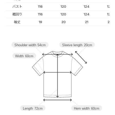
バスト
116
120
124
128
裾回り
116
120
124
128
袖丈
19
20
21
22
Sleeve length
20cm
Shoulder width
54cm
Width
60cm
Length
72cm
Hem width
60cm