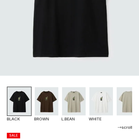
BLACK
BROWN
L.BEAN
WHITE
→scroll
SALE