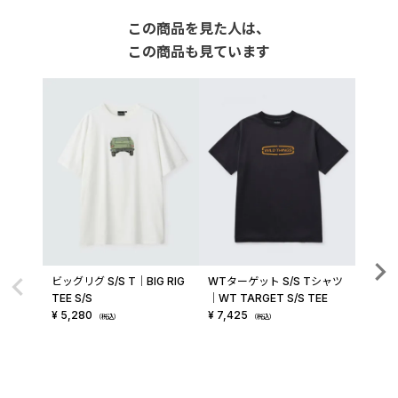
この商品を見た人は、
この商品も見ています
ビッグリグ S/S T│BIG RIG
WTターゲット S/S Tシャツ
リンクス
TEE S/S
│WT TARGET S/S TEE
X S/S
¥
5,280
¥
7,425
¥
6,4
（税込）
（税込）