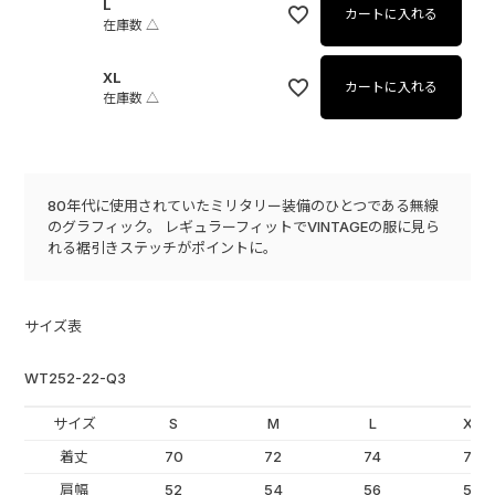
L
カートに入れる
在庫数
△
XL
カートに入れる
在庫数
△
80年代に使用されていたミリタリー装備のひとつである無線
のグラフィック。 レギュラーフィットでVINTAGEの服に見ら
れる裾引きステッチがポイントに。
サイズ表
WT252-22-Q3
サイズ
S
M
L
XL
着丈
70
72
74
76
肩幅
52
54
56
58