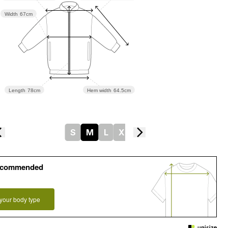
Width
67cm
Length
78cm
Hem width
64.5cm
S
M
L
XL
ecommended
your body type