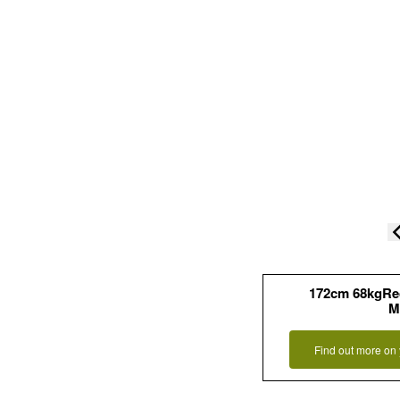
172cm 68kgR
M
Find out more on 