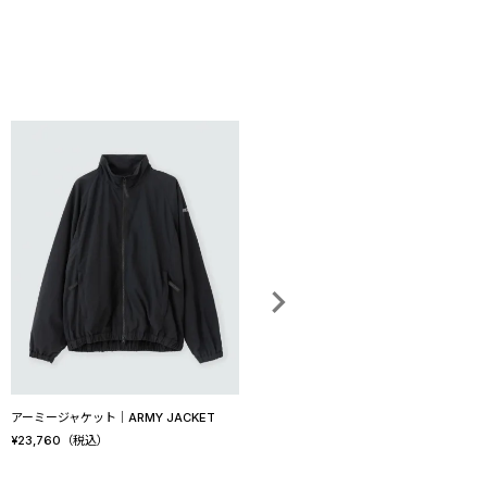
アーミージャケット│ARMY JACKET
F/CE. × WILD THINGS ハッピー ジャケッ
ト エアー インプレッション BY F/CE.│H
¥
23,760
（税込）
APPY JACKET AIR IMPRESSION BY F/C
E.