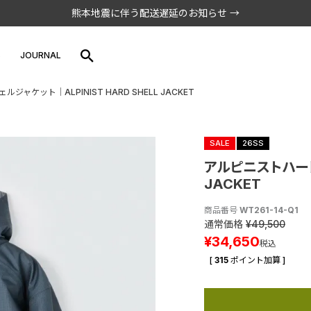
熊本地震に伴う配送遅延のお知らせ →
S
JOURNAL
ャケット│ALPINIST HARD SHELL JACKET
SALE
26SS
アルピニストハードシ
JACKET
商品番号
WT261-14-Q1
通常価格
¥
49,500
¥
34,650
税込
[
315
ポイント加算 ]