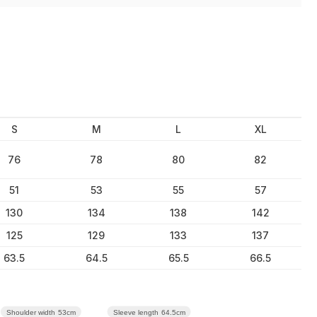
S
M
L
XL
76
78
80
82
51
53
55
57
130
134
138
142
125
129
133
137
63.5
64.5
65.5
66.5
Sleeve length
64.5cm
Shoulder width
53cm