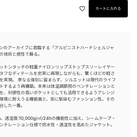
カートに入れる
ンのアーカイブに君臨する「アルピニストハードシェルジャ
の技術と感性で蘇る。
ットンタッチの軽量ナイロンリップストップスリーレイヤー
タフなディテールを忠実に再現しながらも、驚くほどの軽さ
を実現。 単なる復刻に留まらず、シルエットは現代のライフ
トするよう再構築。本来は体温調節用のベンチレーションと
を、利便性の高いポケットとしても活用できるようアレンジ
環境に耐えうる機能美と、街に馴染むファッション性。その
合した一着。
mm、透湿度:10,000g/㎡/24hの機能性に加え、シームテープ・
ンチレーション仕様で防水性・透湿性を高めたジャケット。