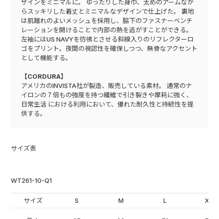
ザインをミニマルに。 ゆったりした身巾、太めのアームなが
らスッキリした着丈とミニマルなデザインで仕上げた。 裏地
は肌離れのよいメッシュを採用し、脇下のファスナーベンチ
レーションを開けることで内部の熱を逃がすことができる。
左袖にはUS NAVYを彷彿とさせる斜線入りのリフレクターロ
ゴをプリント。夜間の視認性を確保しつつ、無骨なアクセント
として機能する。
【CORDURA】
アメリカのINVISTA社が製造、販売している素材。 通常のナ
イロンの７倍もの強度を持つ繊維で引き裂きや摩耗に強く、
日常生活 における利用において、優れた耐久性と持続性を提
供する。
サイズ表
WT261-10-Q1
サイズ
S
M
L
XL