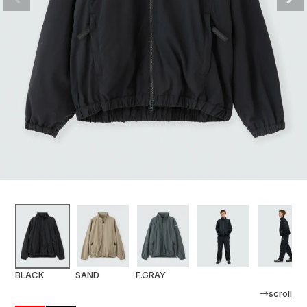
BLACK
SAND
F.GRAY
→scroll