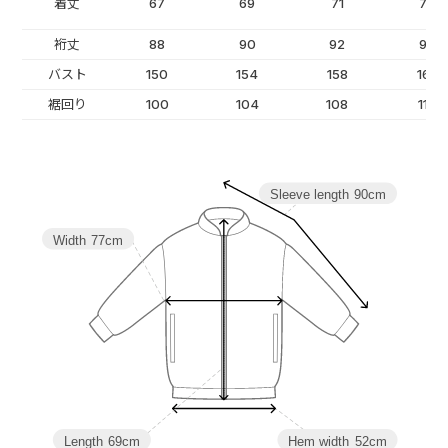
着丈
67
69
71
73
裄丈
88
90
92
94
バスト
150
154
158
162
裾回り
100
104
108
112
Sleeve length
90cm
Width
77cm
Length
69cm
Hem width
52cm