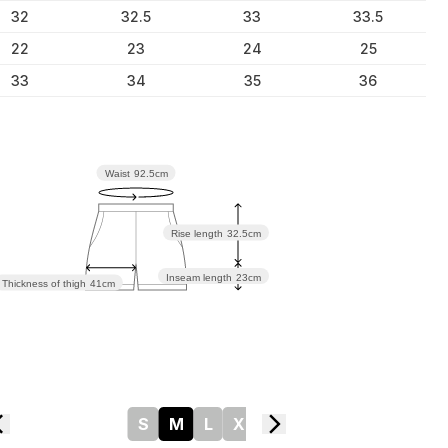
32
32.5
33
33.5
22
23
24
25
33
34
35
36
Waist
92.5cm
Rise length
32.5cm
Inseam length
23cm
Thickness of thigh
41cm
S
M
L
XL