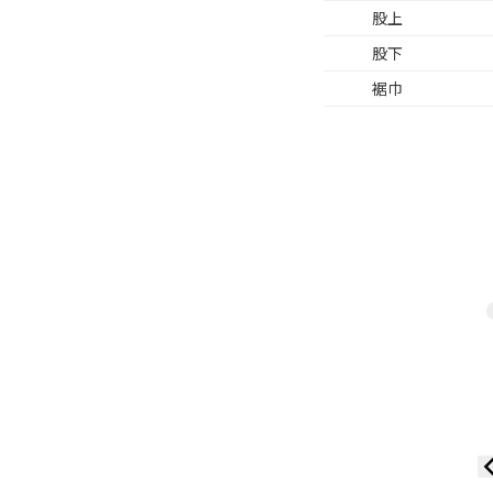
股上
股下
裾巾