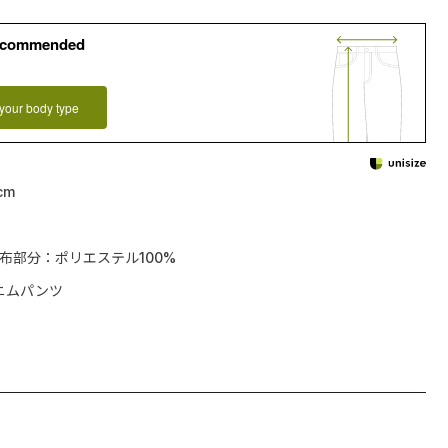
ecommended
your body type
cm
別布部分：ポリエステル100%
ニムパンツ