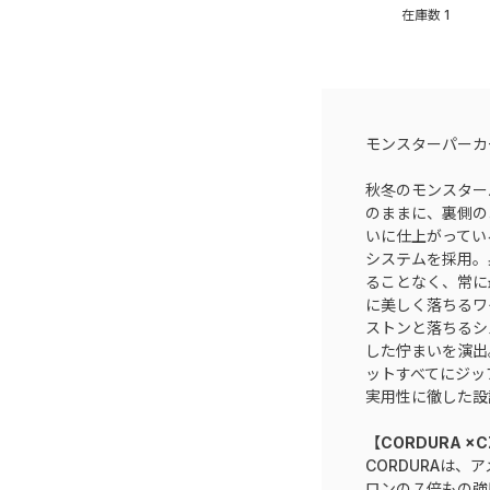
在庫数
1
モンスターパーカ
秋冬のモンスターパ
のままに、裏側の
いに仕上がってい
システムを採用。
ることなく、常に
に美しく落ちるワ
ストンと落ちるシ
した佇まいを演出
ットすべてにジッ
実用性に徹した設
【CORDURA ×C
CORDURAは、
ロンの７倍もの強