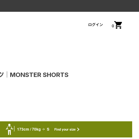
ログイン
0
│MONSTER SHORTS
173cm / 70kg
S
Find your size