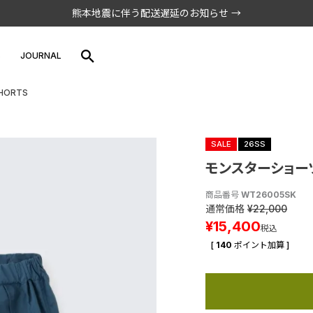
熊本地震に伴う配送遅延のお知らせ →
S
JOURNAL
HORTS
SALE
26SS
モンスターショーツ
商品番号
WT26005SK
通常価格
¥
22,000
¥
15,400
税込
[
140
ポイント加算 ]