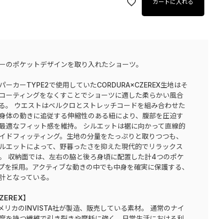
カートに入れる
ーのポケットデザインを取り入れたショーツ。
ーカーTYPE2で使用していたCORDURA×CZEREX生地はそ
コーティングをなくすことでショーツに適した柔らかい風合
る。 ウエストはベルクロとストレッチコードを組み合わせた
身体の動きに追従する伸縮性のある紐により、腹部を圧迫す
最適なフィット感を維持。 シルエットは裾に向かって直線的
イドフィッティング。生地の分量をたっぷりと取りつつも、
ルエットによって、野暮ったさを抑えた現代的でリラックス
。 収納面では、左右の脇と後ろ身頃に配置した計4つのポケ
プを採用。アクティブな動きの中でも中身を確実に保護する、
計となっている。
ZEREX】
アメリカのINVISTA社が製造、販売している素材。 通常のナイ
度を持つ繊維で引き裂きや摩耗に強く、日常生活における利