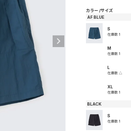
カラー
サイズ
AF BLUE
S
在庫数
1
M
在庫数
1
L
在庫数
△
XL
在庫数
1
BLACK
S
在庫数
1