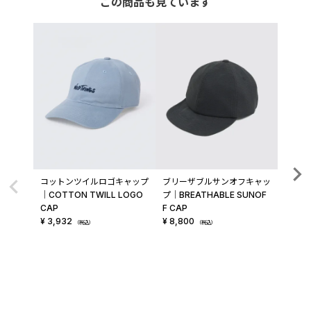
この商品も見ています
コットンツイルロゴキャップ
ブリーザブルサンオフキャッ
ブリー
│COTTON TWILL LOGO
プ│BREATHABLE SUNOF
ャップ│
CAP
F CAP
NSHA
¥
3,932
¥
8,800
¥
9,6
（税込）
（税込）