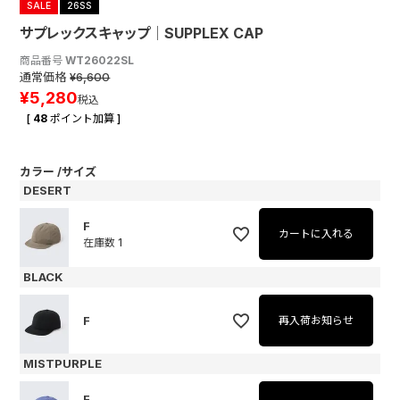
SALE
26SS
サプレックスキャップ│SUPPLEX CAP
商品番号
WT26022SL
通常価格
¥
6,600
¥
5,280
税込
[
48
ポイント加算 ]
カラー
サイズ
DESERT
F
カートに入れる
在庫数
1
BLACK
F
再入荷お知らせ
MISTPURPLE
F