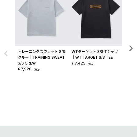
トレーニングスウェット S/S
WTターゲット S/S Tシャツ
テック
クルー│TRAINING SWEAT
│WT TARGET S/S TEE
│TECH
S/S CREW
¥
7,425
¥
13,2
（税込）
¥
7,920
（税込）