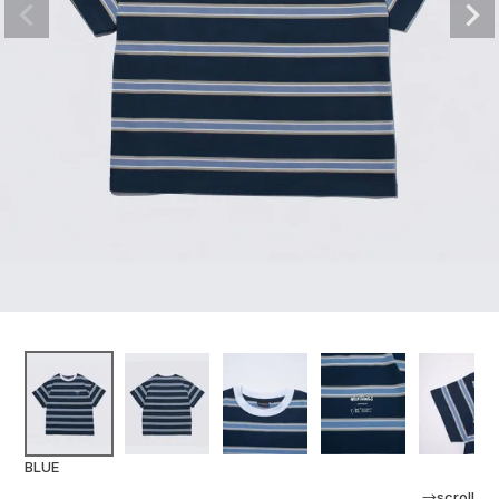
BLUE
→scroll