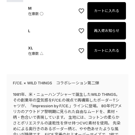
M
カートに入れる
在庫数
○
L
再入荷お知らせ
XL
カートに入れる
在庫数
△
F/CE. × WILD THINGS コラボレーション第二弾
1981年、米・ニューハンプシャーで誕生したWILD THINGS。
その創業年の空気感をF/CE.の視点で再構築したボーダーTシ
ャツが、「Impression by F/CE.」ラインに登場。 80年代アメ
リカのアウトドア黎明期に見られた自由なムードを、素材・
柄・色合いで表現しています。 生地には、コットンの柔らか
さとポリエステルの速乾性を併せ持つCVC素材を使用。 先染
めによる奥行きのあるボーダー柄と、やや色あせたような風
合いが特徴です。 F/CE.定番のセミオーバーサイズで、1枚で