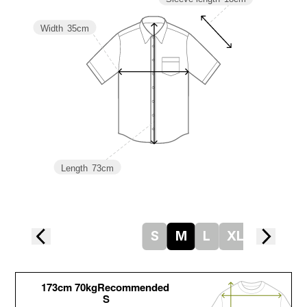
Width
35cm
Length
73cm
S
M
L
XL
173cm 70kgRecommended
S